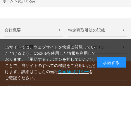
ホーム
>
ぬいぐるみ
会社概要
特定商取引法の記載
よくあるご質問
プライバシーポリシー
当サイトでは、ウェブサイトを快適に閲覧してい
ただけるよう、Cookieを使用した情報を利用して
おります。「承諾する」ボタンを押していただく
承諾する
ことで、当サイトのすべての機能をご利用いただ
けます。詳細はこちらの当社
Cookieポリシー
を
ご確認ください。
ご利用ガイド
ラッピングについて
送料について
お支払いについて