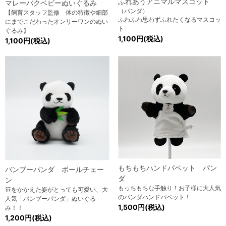
ふれあうアニマルマスコット
マレーバクベビーぬいぐるみ
（パンダ）
【飼育スタッフ監修 体の特徴や細部
ふわふわ思わずふれたくなるマスコッ
にまでこだわったオンリーワンのぬい
ト
ぐるみ】
1,100円(税込)
1,100円(税込)
もちもちハンドパペット パン
バンブーパンダ ボールチェー
ダ
ン
もっちもちな手触り！お子様に大人気
笹をかかえた姿がとっても可愛い、大
のパンダハンドパペット！
人気「バンブーパンダ」ぬいぐる
1,500円(税込)
み！！
1,200円(税込)