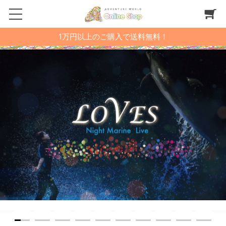
1万円以上のご購入で送料無料！
1
2
3
4
5
6
7
8
9