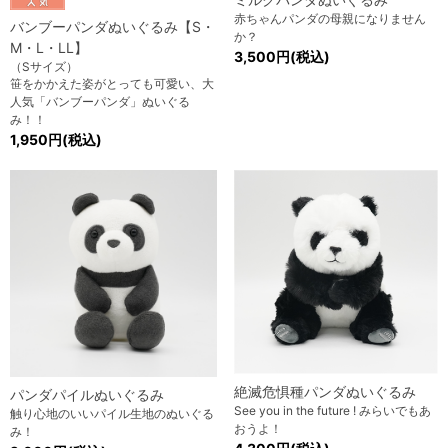
赤ちゃんパンダの母親になりません
バンブーパンダぬいぐるみ【S・
か？
M・L・LL】
3,500円(税込)
（Sサイズ）
笹をかかえた姿がとっても可愛い、大
人気「バンブーパンダ」ぬいぐる
み！！
1,950円(税込)
絶滅危惧種パンダぬいぐるみ
パンダパイルぬいぐるみ
See you in the future ! みらいでもあ
触り心地のいいパイル生地のぬいぐる
おうよ！
み！