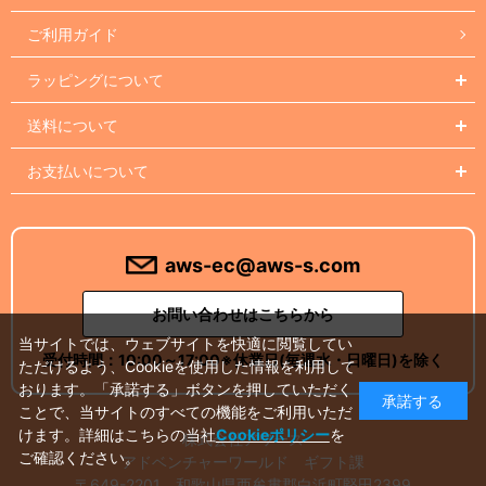
ご利用ガイド
ラッピングについて
送料について
お支払いについて
aws-ec@aws-s.com
お問い合わせはこちらから
当サイトでは、ウェブサイトを快適に閲覧してい
受付時間：
10:00～17:00
※休業日(毎週水・日曜日)を除く
ただけるよう、Cookieを使用した情報を利用して
おります。「承諾する」ボタンを押していただく
承諾する
ことで、当サイトのすべての機能をご利用いただ
けます。詳細はこちらの当社
Cookieポリシー
を
株式会社アワーズ
ご確認ください。
アドベンチャーワールド ギフト課
〒649-2201 和歌山県西牟婁郡白浜町堅田2399