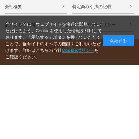
会社概要
特定商取引法の記載
当サイトでは、ウェブサイトを快適に閲覧してい
よくあるご質問
プライバシーポリシー
ただけるよう、Cookieを使用した情報を利用して
おります。「承諾する」ボタンを押していただく
承諾する
ことで、当サイトのすべての機能をご利用いただ
けます。詳細はこちらの当社
Cookieポリシー
を
ご確認ください。
ご利用ガイド
ラッピングについて
送料について
お支払いについて
aws-ec@aws-s.com