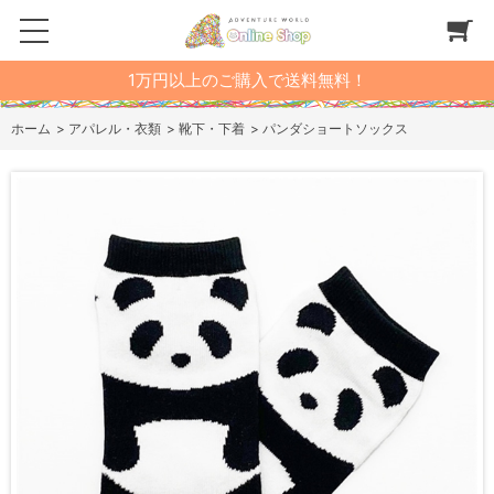
1万円以上のご購入で送料無料！
ホーム
>
アパレル・衣類
>
靴下・下着
>
パンダショートソックス