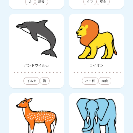
犬
雑食
クマ
草食
バンドウイルカ
ライオン
イルカ
海
ネコ科
肉食