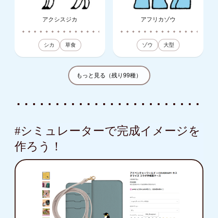
アクシスジカ
アフリカゾウ
シカ
草食
ゾウ
大型
もっと見る（残り99種）
#シミュレーターで完成イメージを
作ろう！