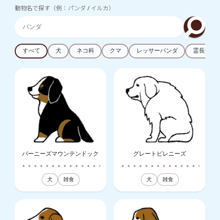
動物名で探す（例：パンダ / イルカ）
すべて
犬
ネコ科
クマ
レッサーパンダ
霊長類
バーニーズマウンテンドック
グレートピレニーズ
犬
雑食
犬
雑食