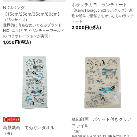
ホラグチカヨ ランチトート
NICIパンダ
【Kayo Horaguchiコラボグッズ】通
【15cm/25cm/35cm/80cm】
勤や通学で活躍まちがいなしのランチ
（15㎝サイズ）
トート
世界的に有名なぬいぐるみブランド
2,000円(税込)
NICI(ニキ)とアドベンチャーワールド
の コラボレーションが実現！
1,650円(税込)
鳥獣戯画 ポケット付きクリア
ファイル
鳥獣戯画 てぬぐいタオル
（海）
（海）
鳥獣戯画とADVENTURE WORLDのコ