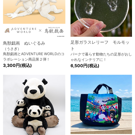
足形ガラスレリーフ モルモッ
鳥獣戯画 ぬいぐるみ
ト
（うさぎ）
鳥獣戯画とADVENTURE WORLDのコ
パークで暮らす動物たちの足形がおし
ラボレーション商品第２弾！
ゃれなインテリアに！
3,300円(税込)
6,500円(税込)