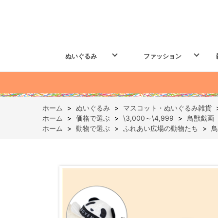
ぬいぐるみ
ファッション
ホーム
>
ぬいぐるみ
>
マスコット・ぬいぐるみ雑貨
ホーム
>
価格で選ぶ
>
\3,000～\4,999
>
鳥獣戯画
ホーム
>
動物で選ぶ
>
ふれあい広場の動物たち
>
鳥