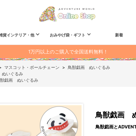
雑貨インテリア・他
おみやげ袋・ギフト
新着
1万円以上のご購入で全国送料無料！
>
マスコット・ボールチェーン
>
鳥獣戯画 ぬいぐるみ
 ぬいぐるみ
獣戯画 ぬいぐるみ
鳥獣戯画 
鳥獣戯画とADVEN