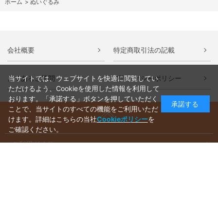
ホーム
>
ぬいぐるみ
会社概要
特定商取引法の記載
よくあるご質問
プライバシーポリシー
当サイトでは、ウェブサイトを快適に閲覧してい
ただけるよう、Cookieを使用した情報を利用して
おります。「承諾する」ボタンを押していただく
承諾する
ことで、当サイトのすべての機能をご利用いただ
けます。詳細はこちらの当社
Cookieポリシー
を
ご確認ください。
ご利用ガイド
ラッピングについて
送料について
お支払いについて