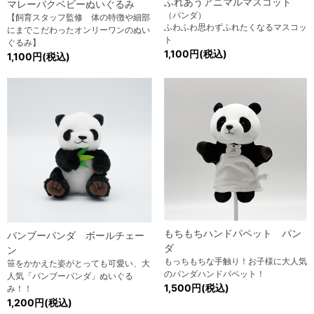
ふれあうアニマルマスコット
マレーバクベビーぬいぐるみ
（パンダ）
【飼育スタッフ監修 体の特徴や細部
ふわふわ思わずふれたくなるマスコッ
にまでこだわったオンリーワンのぬい
ト
ぐるみ】
1,100円(税込)
1,100円(税込)
もちもちハンドパペット パン
バンブーパンダ ボールチェー
ダ
ン
もっちもちな手触り！お子様に大人気
笹をかかえた姿がとっても可愛い、大
のパンダハンドパペット！
人気「バンブーパンダ」ぬいぐる
1,500円(税込)
み！！
1,200円(税込)