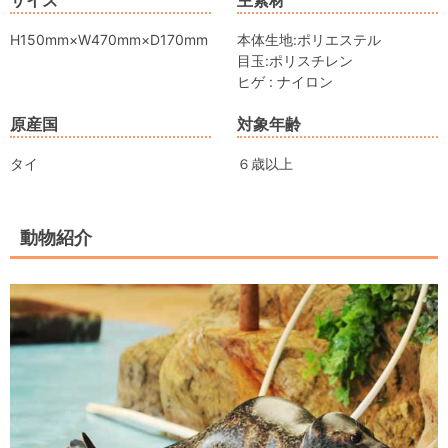
H150mm×W470mm×D170mm
本体生地:ポリエステル
目玉:ポリスチレン
ヒゲ : ナイロン
原産国
対象年齢
タイ
６歳以上
動物紹介