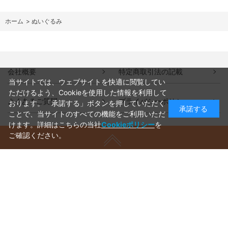
ホーム
>
ぬいぐるみ
会社概要
特定商取引法の記載
当サイトでは、ウェブサイトを快適に閲覧してい
ただけるよう、Cookieを使用した情報を利用して
よくあるご質問
プライバシーポリシー
おります。「承諾する」ボタンを押していただく
承諾する
ことで、当サイトのすべての機能をご利用いただ
けます。詳細はこちらの当社
Cookieポリシー
を
ご確認ください。
ご利用ガイド
ラッピングについて
送料について