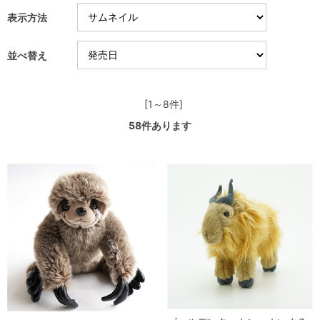
表示方法
並べ替え
[1～8件]
58
件あります