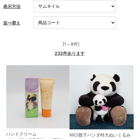
表示方法
並べ替え
[1～8件]
232
件あります
ハンドクリーム
NICI親子パンダ特大ぬいぐるみ