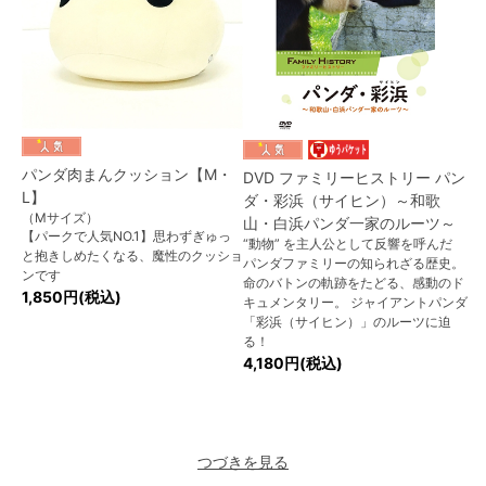
パンダ肉まんクッション【M・
DVD ファミリーヒストリー パン
L】
ダ・彩浜（サイヒン）～和歌
（Mサイズ）
山・白浜パンダ一家のルーツ～
【パークで人気NO.1】思わずぎゅっ
“動物” を主人公として反響を呼んだ
と抱きしめたくなる、魔性のクッショ
パンダファミリーの知られざる歴史。
ンです
命のバトンの軌跡をたどる、感動のド
1,850円(税込)
キュメンタリー。 ジャイアントパンダ
「彩浜（サイヒン）」のルーツに迫
る！
4,180円(税込)
つづきを見る