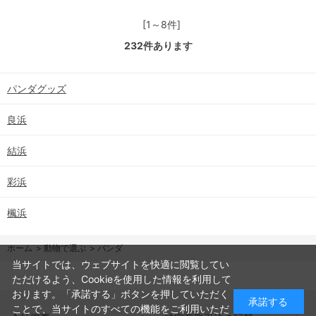
[1～8件]
232
件あります
パンダグッズ
良浜
結浜
彩浜
楓浜
ホーム
>
動物で選ぶ
>
パンダ
当サイトでは、ウェブサイトを快適に閲覧してい
ただけるよう、Cookieを使用した情報を利用して
おります。「承諾する」ボタンを押していただく
承諾する
ことで、当サイトのすべての機能をご利用いただ