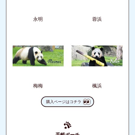
永明
蓉浜
梅梅
楓浜
購入ページはコチラ
手帳ポーチ