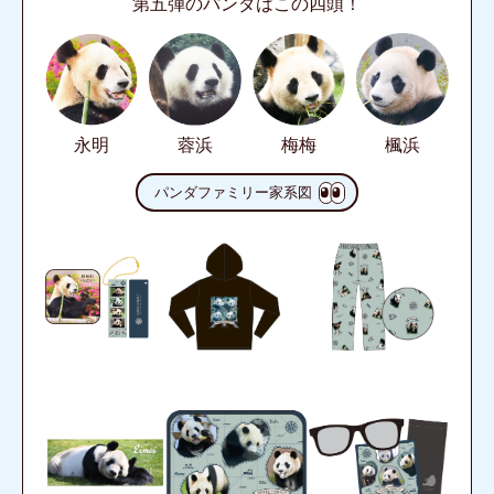
第五弾のパンダはこの四頭！
永明
蓉浜
梅梅
楓浜
パンダファミリー家系図