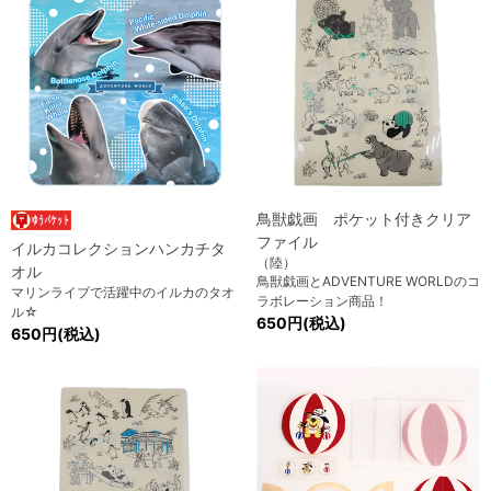
鳥獣戯画 ポケット付きクリア
ファイル
イルカコレクションハンカチタ
（陸）
オル
鳥獣戯画とADVENTURE WORLDのコ
マリンライブで活躍中のイルカのタオ
ラボレーション商品！
ル☆
650円(税込)
650円(税込)