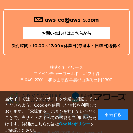
aws-ec@aws-s.com
お問い合わせはこちらから
受付時間：
10:00～17:00
※休業日(毎週水・日曜日)を除く
株式会社アワーズ
アドベンチャーワールド ギフト課
〒649-2201 和歌山県西牟婁郡白浜町堅田2399
当サイトでは、ウェブサイトを快適に閲覧してい
ただけるよう、Cookieを使用した情報を利用して
おります。「承諾する」ボタンを押していただく
承諾する
Instagram
Facebook
X
Youtube
ことで、当サイトのすべての機能をご利用いただ
けます。詳細はこちらの当社
Cookieポリシー
を
ご確認ください。
Copyright © AWS CORP. All rights reserved.