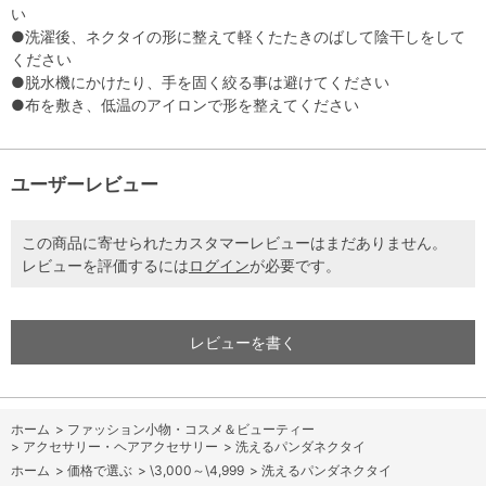
い
●洗濯後、ネクタイの形に整えて軽くたたきのばして陰干しをして
ください
●脱水機にかけたり、手を固く絞る事は避けてください
●布を敷き、低温のアイロンで形を整えてください
ユーザーレビュー
この商品に寄せられたカスタマーレビューはまだありません。
レビューを評価するには
ログイン
が必要です。
レビューを書く
ホーム
>
ファッション小物・コスメ＆ビューティー
>
アクセサリー・ヘアアクセサリー
>
洗えるパンダネクタイ
ホーム
>
価格で選ぶ
>
\3,000～\4,999
>
洗えるパンダネクタイ