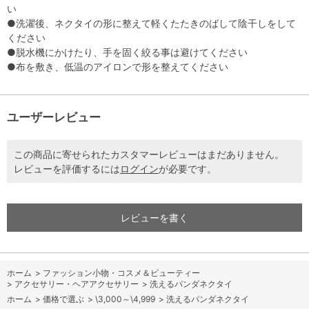
い
●洗濯後、ネクタイの形に整えて軽くたたきのばして陰干しをして
ください
●脱水機にかけたり、手を固く絞る事は避けてください
●布を敷き、低温のアイロンで形を整えてください
ユーザーレビュー
この商品に寄せられたカスタマーレビューはまだありません。
レビューを評価するには
ログイン
が必要です。
レビューを書く
ホーム
>
ファッション小物・コスメ＆ビューティー
>
アクセサリー・ヘアアクセサリー
>
洗えるパンダネクタイ
ホーム
>
価格で選ぶ
>
\3,000～\4,999
>
洗えるパンダネクタイ