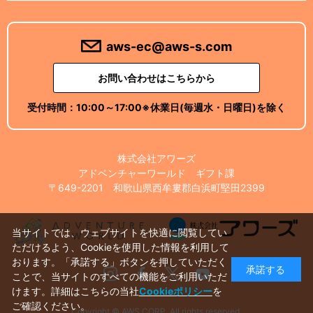
aws-ec@aws-s.com
お問い合わせはこちらから
受付時間：
10:00～17:00
※休業日(毎週水・日曜日)を除く
株式会社アワーズ
アドベンチャーワールド ギフト課
〒649-2201 和歌山県西牟婁郡白浜町堅田2399
当サイトでは、ウェブサイトを快適に閲覧してい
ただけるよう、Cookieを使用した情報を利用して
おります。「承諾する」ボタンを押していただく
承諾する
Instagram
Facebook
X
Youtube
ことで、当サイトのすべての機能をご利用いただ
けます。詳細はこちらの当社
Cookieポリシー
を
ご確認ください。
Copyright © AWS CORP. All rights reserved.