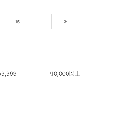
15
次
最後
\9,999
\10,000以上