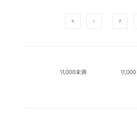
最初
前
7
\1,000未満
\1,00