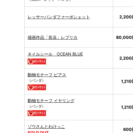
レッサーパンダファーポシェット
2,20
描画作品「良浜」レプリカ
80,00
ネイルシール OCEAN BLUE
2,20
動物モチーフ ピアス
（パンダ）
1,21
動物モチーフ イヤリング
（パンダ）
1,21
ゾウさんとわけっこ
600
SOLD OUT