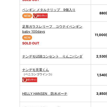
ペンギン メタルクリップ 9個入り
880
足形ガラスレリーフ コウテイペンギン
baby 100days
11,00
SOLD OUT
ナンデモUSBコンセント りんごパンダ
2,53
ナンデモ充電くん
（ベニコンゴウインコ）
1,54
HELLY HANSEN 防水ポーチ
3,85