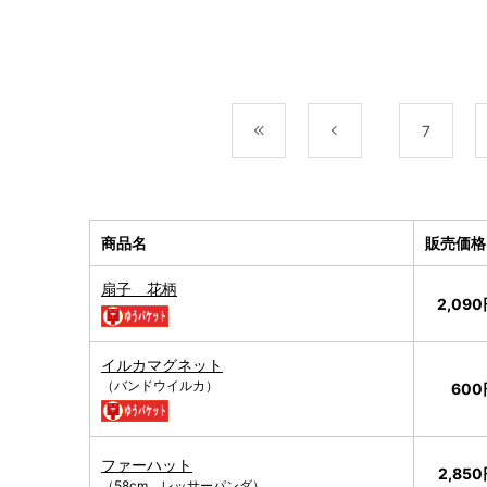
最初
前
7
商品名
販売価格
扇子 花柄
2,09
イルカマグネット
（バンドウイルカ）
600
ファーハット
2,85
（58cm レッサーパンダ）