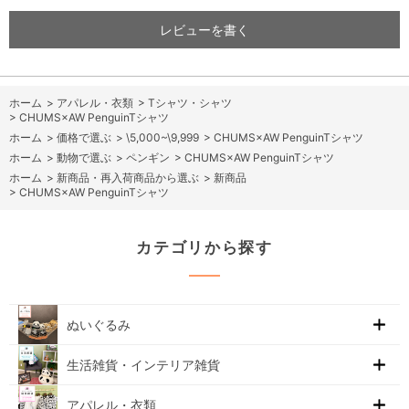
レビューを書く
ホーム
>
アパレル・衣類
>
Tシャツ・シャツ
>
CHUMS×AW PenguinTシャツ
ホーム
>
価格で選ぶ
>
\5,000~\9,999
>
CHUMS×AW PenguinTシャツ
ホーム
>
動物で選ぶ
>
ペンギン
>
CHUMS×AW PenguinTシャツ
ホーム
>
新商品・再入荷商品から選ぶ
>
新商品
>
CHUMS×AW PenguinTシャツ
カテゴリから探す
ぬいぐるみ
生活雑貨・インテリア雑貨
アパレル・衣類