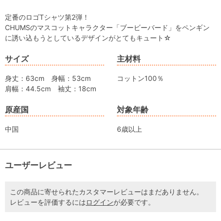
定番のロゴTシャツ第2弾！
CHUMSのマスコットキャラクター「ブービーバード」をペンギン
に誘い込もうとしているデザインがとてもキュート☆
サイズ
主材料
身丈：63cm 身幅：53cm
コットン100％
肩幅：44.5cm 袖丈：18cm
原産国
対象年齢
中国
6歳以上
ユーザーレビュー
この商品に寄せられたカスタマーレビューはまだありません。
レビューを評価するには
ログイン
が必要です。