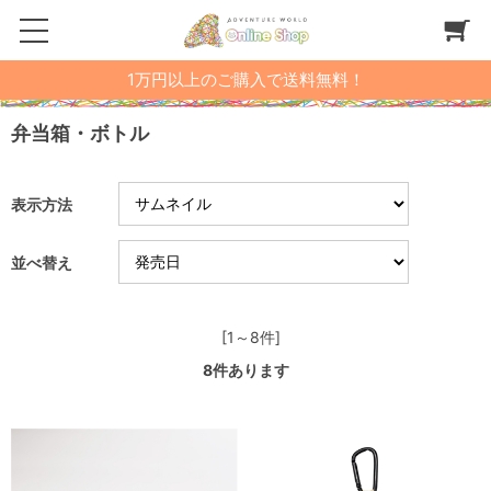
1万円以上のご購入で送料無料！
弁当箱・ボトル
表示方法
並べ替え
[1～8件]
8
件あります