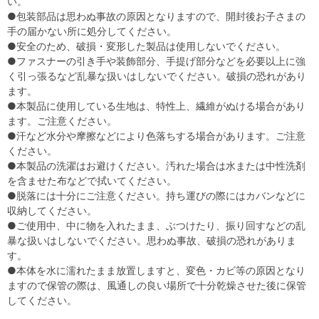
い。
●包装部品は思わぬ事故の原因となりますので、開封後お子さまの
手の届かない所に処分してください。
●安全のため、破損・変形した製品は使用しないでください。
●ファスナーの引き手や装飾部分、手提げ部分などを必要以上に強
く引っ張るなど乱暴な扱いはしないでください。破損の恐れがあり
ます。
●本製品に使用している生地は、特性上、繊維がぬける場合があり
ます。ご注意ください。
●汗など水分や摩擦などにより色落ちする場合があります。ご注意
ください。
●本製品の洗濯はお避けください。汚れた場合は水または中性洗剤
を含ませた布などで拭いてください。
●脱落には十分にご注意ください。持ち運びの際にはカバンなどに
収納してください。
●ご使用中、中に物を入れたまま、ぶつけたり、振り回すなどの乱
暴な扱いはしないでください。思わぬ事故、破損の恐れがありま
す。
●本体を水に濡れたまま放置しますと、変色・カビ等の原因となり
ますので保管の際は、風通しの良い場所で十分乾燥させた後に保管
してください。