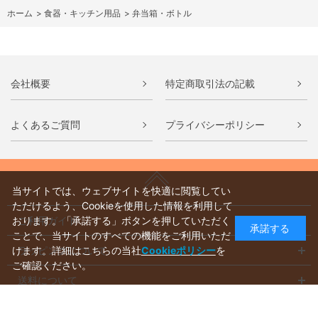
ホーム
>
食器・キッチン用品
>
弁当箱・ボトル
会社概要
特定商取引法の記載
よくあるご質問
プライバシーポリシー
当サイトでは、ウェブサイトを快適に閲覧してい
ただけるよう、Cookieを使用した情報を利用して
ご利用ガイド
おります。「承諾する」ボタンを押していただく
承諾する
ことで、当サイトのすべての機能をご利用いただ
ラッピングについて
けます。詳細はこちらの当社
Cookieポリシー
を
ご確認ください。
送料について
お支払いについて