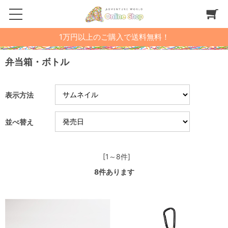
1万円以上のご購入で送料無料！
弁当箱・ボトル
表示方法
並べ替え
[1～8件]
8
件あります