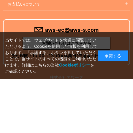
お支払いについて
aws-ec@aws-s.com
当サイトでは、ウェブサイトを快適に閲覧してい
お問い合わせはこちらから
ただけるよう、Cookieを使用した情報を利用して
おります。「承諾する」ボタンを押していただく
受付時間：
10:00～17:00
※休業日(毎週水・日曜日)を除く
承諾する
ことで、当サイトのすべての機能をご利用いただ
けます。詳細はこちらの当社
Cookieポリシー
を
ご確認ください。
株式会社アワーズ
アドベンチャーワールド ギフト課
〒649-2201 和歌山県西牟婁郡白浜町堅田2399
Instagram
Facebook
X
Youtube