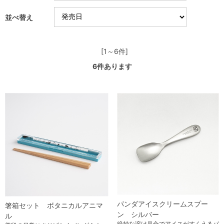
並べ替え
[1～6件]
6
件あります
パンダアイスクリームスプー
箸箱セット ボタニカルアニマ
ン シルバー
ル
絶妙な溶け具合でアイスがすくえるパ