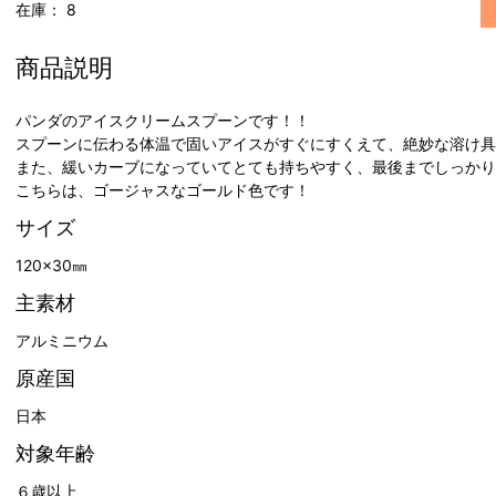
在庫：
8
商品説明
パンダのアイスクリームスプーンです！！
スプーンに伝わる体温で固いアイスがすぐにすくえて、絶妙な溶け
また、緩いカーブになっていてとても持ちやすく、最後までしっか
こちらは、ゴージャスなゴールド色です！
サイズ
120×30㎜
主素材
アルミニウム
原産国
日本
対象年齢
６歳以上