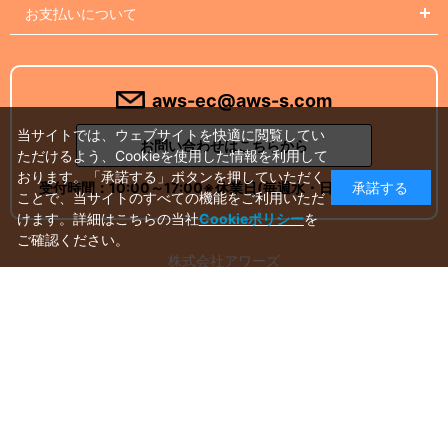
お支払いについて
aws-ec@aws-s.com
当サイトでは、ウェブサイトを快適に閲覧してい
お問い合わせはこちらから
ただけるよう、Cookieを使用した情報を利用して
おります。「承諾する」ボタンを押していただく
受付時間：
10:00～17:00
※休業日(毎週水・日曜日)を除く
承諾する
ことで、当サイトのすべての機能をご利用いただ
けます。詳細はこちらの当社
Cookieポリシー
を
ご確認ください。
株式会社アワーズ
アドベンチャーワールド ギフト課
〒649-2201 和歌山県西牟婁郡白浜町堅田2399
Instagram
Facebook
X
Youtube