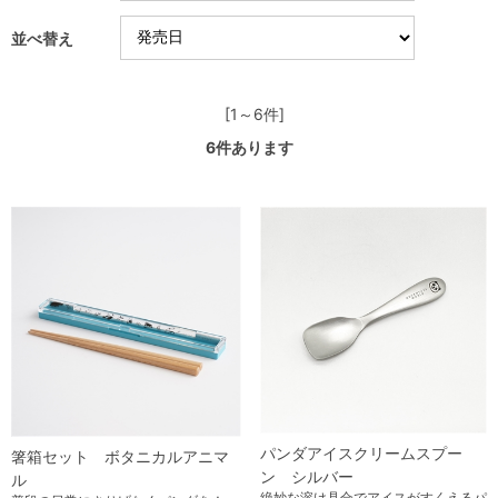
並べ替え
[1～6件]
6
件あります
パンダアイスクリームスプー
箸箱セット ボタニカルアニマ
ン シルバー
ル
絶妙な溶け具合でアイスがすくえるパ