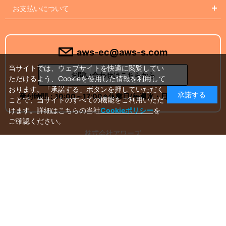
お支払いについて
aws-ec@aws-s.com
当サイトでは、ウェブサイトを快適に閲覧してい
お問い合わせはこちらから
ただけるよう、Cookieを使用した情報を利用して
おります。「承諾する」ボタンを押していただく
承諾する
受付時間：
10:00～17:00
※休業日(毎週水・日曜日)を除く
ことで、当サイトのすべての機能をご利用いただ
けます。詳細はこちらの当社
Cookieポリシー
を
ご確認ください。
株式会社アワーズ
アドベンチャーワールド ギフト課
〒649-2201 和歌山県西牟婁郡白浜町堅田2399
Instagram
Facebook
X
Youtube