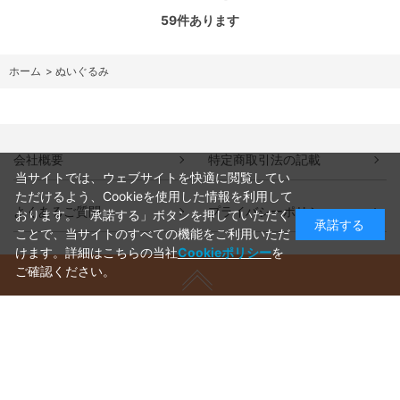
59
件あります
ホーム
>
ぬいぐるみ
会社概要
特定商取引法の記載
当サイトでは、ウェブサイトを快適に閲覧してい
ただけるよう、Cookieを使用した情報を利用して
よくあるご質問
プライバシーポリシー
おります。「承諾する」ボタンを押していただく
承諾する
ことで、当サイトのすべての機能をご利用いただ
けます。詳細はこちらの当社
Cookieポリシー
を
ご確認ください。
ご利用ガイド
ラッピングについて