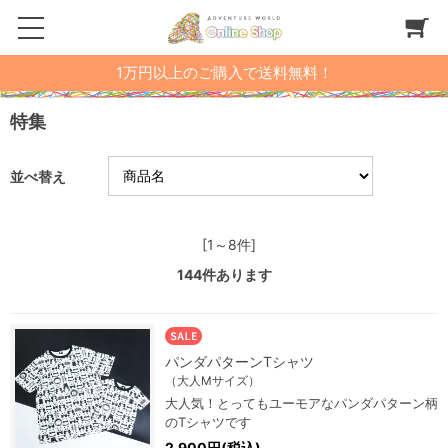
1万円以上のご購入で送料無料！
特集
並べ替え
[1～8件]
144
件あります
パンダパターンTシャツ
（大人Mサイズ）
大人気！とってもユーモアなパンダパターン柄
のTシャツです
2,900円(税込)