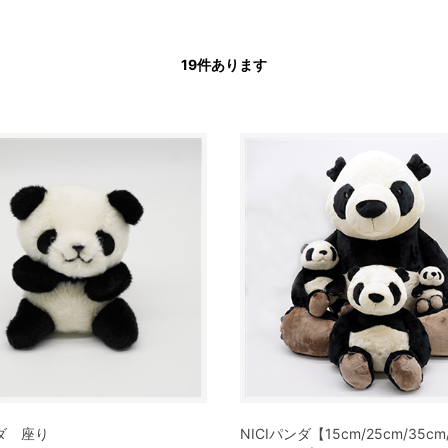
19
件あります
ダ 座り
NICIパンダ【15cm/25cm/35cm