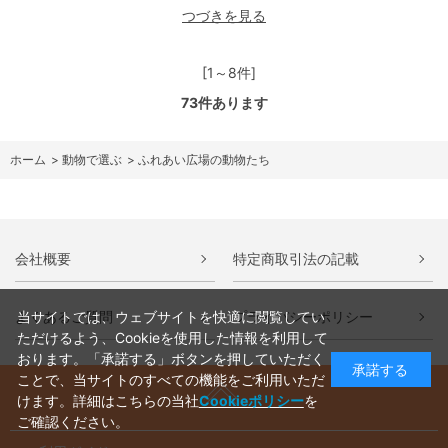
つづきを見る
[1～8件]
73
件あります
ホーム
>
動物で選ぶ
>
ふれあい広場の動物たち
会社概要
特定商取引法の記載
よくあるご質問
プライバシーポリシー
当サイトでは、ウェブサイトを快適に閲覧してい
ただけるよう、Cookieを使用した情報を利用して
おります。「承諾する」ボタンを押していただく
承諾する
ことで、当サイトのすべての機能をご利用いただ
けます。詳細はこちらの当社
Cookieポリシー
を
ご確認ください。