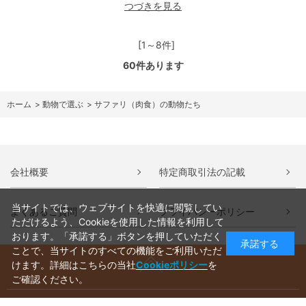
つづきを見る
[1～8件]
60
件あります
ホーム
>
動物で選ぶ
>
サファリ（肉食）の動物たち
会社概要
特定商取引法の記載
当サイトでは、ウェブサイトを快適に閲覧してい
よくあるご質問
プライバシーポリシー
ただけるよう、Cookieを使用した情報を利用して
おります。「承諾する」ボタンを押していただく
承諾する
ことで、当サイトのすべての機能をご利用いただ
けます。詳細はこちらの当社
Cookieポリシー
を
ご確認ください。
ご利用ガイド