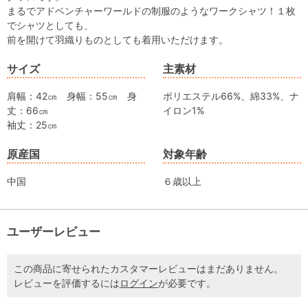
まるでアドベンチャーワールドの制服のようなワークシャツ！１枚
でシャツとしても、
前を開けて羽織りものとしても着用いただけます。
サイズ
主素材
肩幅：42㎝ 身幅：55㎝ 身
ポリエステル66%、綿33%、ナ
丈：66㎝
イロン1%
袖丈：25㎝
原産国
対象年齢
中国
６歳以上
ユーザーレビュー
この商品に寄せられたカスタマーレビューはまだありません。
レビューを評価するには
ログイン
が必要です。