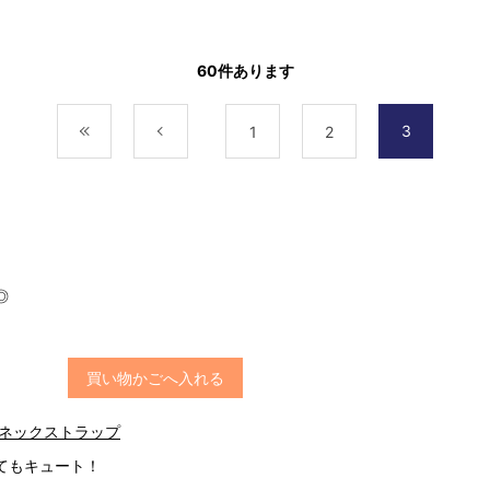
60
件あります
3
最初
前
1
2
◎
買い物かごへ入れる
 ネックストラップ
てもキュート！