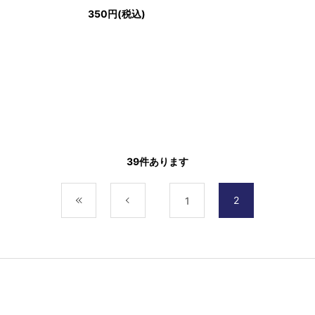
350円(税込)
39
件あります
2
最初
前
1