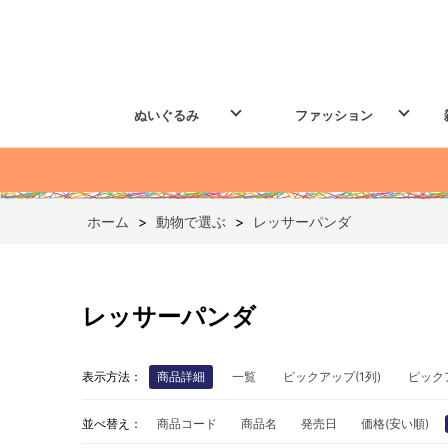
ぬいぐるみ
ファッション
ホーム
>
動物で選ぶ
>
レッサーパンダ
レッサーパンダ
表示方法：
商品詳細
一覧
ピックアップ(1列)
ピック
並べ替え：
商品コード
商品名
発売日
価格(安い順)