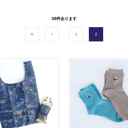
39
件あります
2
最初
前
1