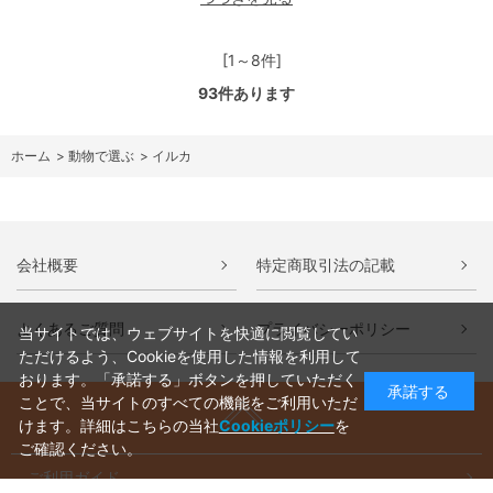
[1～8件]
93
件あります
ホーム
>
動物で選ぶ
>
イルカ
会社概要
特定商取引法の記載
よくあるご質問
プライバシーポリシー
当サイトでは、ウェブサイトを快適に閲覧してい
ただけるよう、Cookieを使用した情報を利用して
おります。「承諾する」ボタンを押していただく
承諾する
ことで、当サイトのすべての機能をご利用いただ
けます。詳細はこちらの当社
Cookieポリシー
を
ご確認ください。
ご利用ガイド