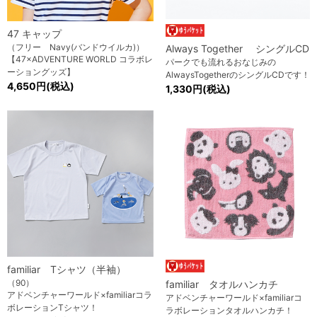
47 キャップ
（フリー Navy(バンドウイルカ)）
Always Together シングルCD
【47×ADVENTURE WORLD コラボレ
パークでも流れるおなじみの
ーショングッズ】
AlwaysTogetherのシングルCDです！
4,650円(税込)
1,330円(税込)
familiar Tシャツ（半袖）
（90）
familiar タオルハンカチ
アドベンチャーワールド×familiarコラ
アドベンチャーワールド×familiarコ
ボレーションTシャツ！
ラボレーションタオルハンカチ！