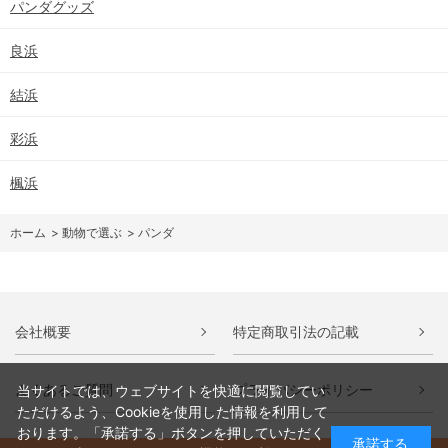
パンダグッズ
良浜
結浜
彩浜
楓浜
ホーム
>
動物で選ぶ
>
パンダ
会社概要
特定商取引法の記載
よくあるご質問
プライバシーポリシー
当サイトでは、ウェブサイトを快適に閲覧してい
ただけるよう、Cookieを使用した情報を利用して
おります。「承諾する」ボタンを押していただく
承諾する