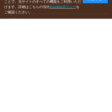
ことで、当サイトのすべての機能をご利用いただ
けます。詳細はこちらの当社
Cookieポリシー
を
ご確認ください。
ご利用ガイド
ラッピングについて
送料について
お支払いについて
aws-ec@aws-s.com
お問い合わせはこちらから
受付時間：
10:00～17:00
※休業日(毎週水・日曜日)を除く