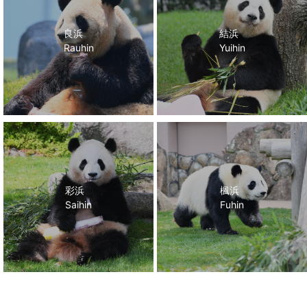
良浜
結浜
Rauhin
Yuihin
彩浜
楓浜
Saihin
Fuhin