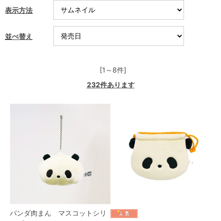
表示方法
並べ替え
[1～8件]
232
件あります
パンダ肉まん マスコットシリ