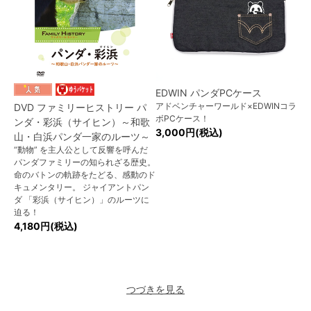
EDWIN パンダPCケース
アドベンチャーワールド×EDWINコラ
DVD ファミリーヒストリー パ
ボPCケース！
ンダ・彩浜（サイヒン）～和歌
3,000円(税込)
山・白浜パンダ一家のルーツ～
“動物” を主人公として反響を呼んだ
パンダファミリーの知られざる歴史。
命のバトンの軌跡をたどる、感動のド
キュメンタリー。 ジャイアントパン
ダ 「彩浜（サイヒン）」のルーツに
迫る！
4,180円(税込)
つづきを見る