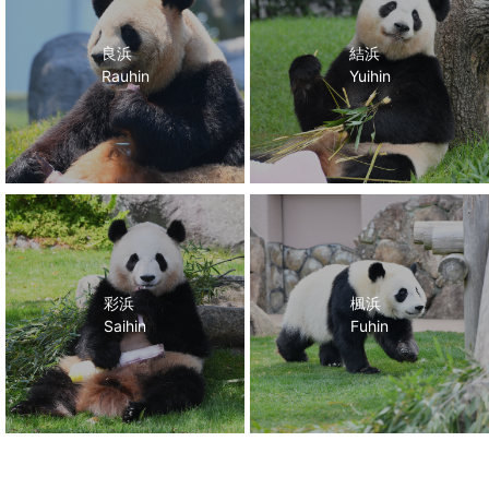
良浜
結浜
Rauhin
Yuihin
彩浜
楓浜
Saihin
Fuhin