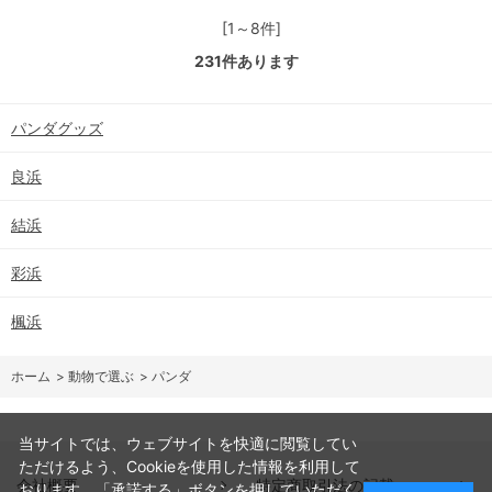
[1～8件]
231
件あります
パンダグッズ
良浜
結浜
彩浜
楓浜
ホーム
>
動物で選ぶ
>
パンダ
当サイトでは、ウェブサイトを快適に閲覧してい
ただけるよう、Cookieを使用した情報を利用して
会社概要
特定商取引法の記載
おります。「承諾する」ボタンを押していただく