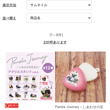
表示方法
並べ替え
[1～8件]
231
件あります
Panda Journey～しあわせの足