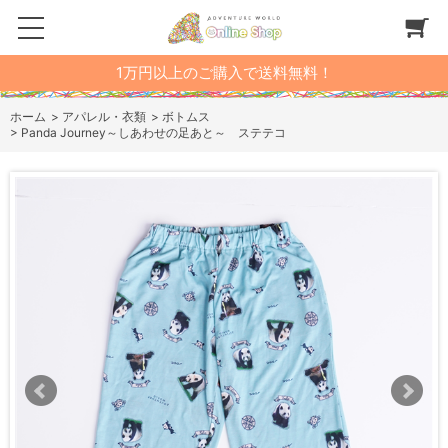
1万円以上のご購入で送料無料！
ホーム
>
アパレル・衣類
>
ボトムス
>
Panda Journey～しあわせの足あと～ ステテコ