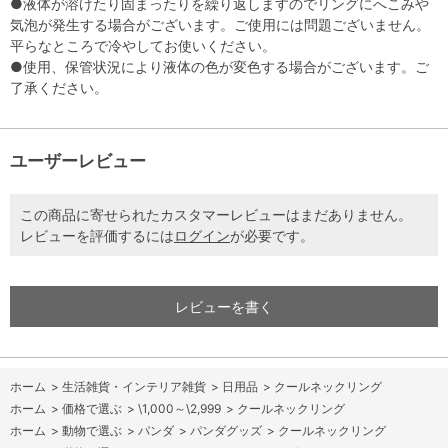
●液体が溶けたり固まったりを繰り返しますのでリングにへこみや
気泡が発生する場合がございます。ご使用には問題ございません。
平らなところで冷やしてお使いください。
●使用、保管状況により液体の色が変色する場合がございます。ご
了承ください。
ユーザーレビュー
この商品に寄せられたカスタマーレビューはまだありません。
レビューを評価するには
ログイン
が必要です。
レビューを書く
ホーム
>
生活雑貨・インテリア雑貨
>
日用品
>
クールネックリング
ホーム
>
価格で選ぶ
>
\1,000～\2,999
>
クールネックリング
ホーム
>
動物で選ぶ
>
パンダ
>
パンダグッズ
>
クールネックリング