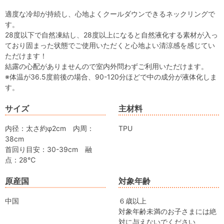
適度な冷却が持続し、心地よくクールダウンできるネックリングで
す。
28度以下で自然凍結し、28度以上になると自然液化する素材が入っ
ており固まった状態でご使用いただくと心地よい清涼感を感じてい
ただけます！
結露の心配がありませんので室内外問わずご利用いただけます。
※体温が36.5度前後の場合、90-120分ほどで中の成分が液体化しま
す。
サイズ
主材料
内径：太さ約φ2cm 内周：
TPU
38cm
首回り目安：30-39cm 融
点：28℃
原産国
対象年齢
中国
６歳以上
対象年齢未満のお子さまには絶
対に与えないでください