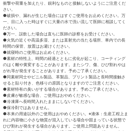
衝撃や荷重を加えたり、鋭利なものと接触しないようにご注意くだ
さい。
●破損や、漏れが生じた場合にはすぐご使用をお止めください。万
一、目に入った時はすぐに大量の水で洗い流して医師に相談してく
ださい。
●万一、誤飲した場合は直ちに医師の診察をお受けください。
●火気の近くや高温多湿、または直射光の当たる場所、車内での長
時間の保管、放置はお避けください。
●就寝時のご使用はお止めください。
●素材の特性上、時間の経過とともに劣化が起こり、コーティング
のはく離や黄変することがあります。またシワ、傷、ひび割れやは
がれ等が発生することがあります。予めご了承ください。
●同素材同士やビニル製品、革製品、プリント製品と長時間接触さ
せると貼り付き、色移りの原因となりますのでご注意ください。
●素材特有の臭いがする場合があります。予めご了承ください。
●皮膚が敏感な場合、ご使用はおやめください。
●冷凍庫へ長時間入れたままにしないでください。
●保冷剤ではありません。
●本来の用途以外のご使用はおやめください。※液体：生産工程上ま
れに内容物に小さな物質が混入している場合や固まっている状態で
ひび割れが発生する場合があります。ご使用上問題ありません。