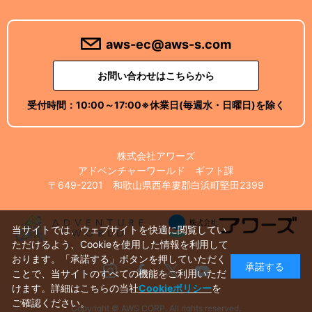
aws-ec@aws-s.com
お問い合わせはこちらから
受付時間：
10:00～17:00
※休業日(毎週水・日曜日)を除く
株式会社アワーズ
アドベンチャーワールド ギフト課
〒649-2201 和歌山県西牟婁郡白浜町堅田2399
当サイトでは、ウェブサイトを快適に閲覧してい
ただけるよう、Cookieを使用した情報を利用して
おります。「承諾する」ボタンを押していただく
承諾する
Instagram
Facebook
X
Youtube
ことで、当サイトのすべての機能をご利用いただ
けます。詳細はこちらの当社
Cookieポリシー
を
ご確認ください。
Copyright © AWS CORP. All rights reserved.