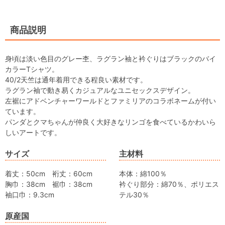
商品説明
身頃は淡い色目のグレー杢、ラグラン袖と衿ぐりはブラックのバイ
カラーTシャツ。
40/2天竺は通年着用できる程良い素材です。
ラグラン袖で動き易くカジュアルなユニセックスデザイン。
左裾にアドベンチャーワールドとファミリアのコラボネームが付い
ています。
パンダとクマちゃんが仲良く大好きなリンゴを食べているかわいら
しいアートです。
サイズ
主材料
着丈：50cm 裄丈：60cm
本体：綿100％
胸巾：38cm 裾巾：38cm
衿ぐり部分：綿70％、ポリエス
袖口巾：9.3cm
テル30％
原産国