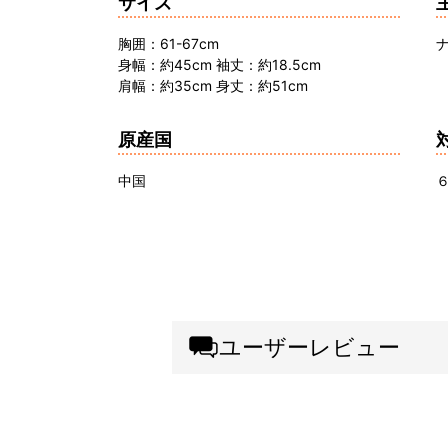
サイズ
胸囲：61-67cm
身幅：約45cm 袖丈：約18.5cm
肩幅：約35cm 身丈：約51cm
原産国
中国
ユーザーレビュー