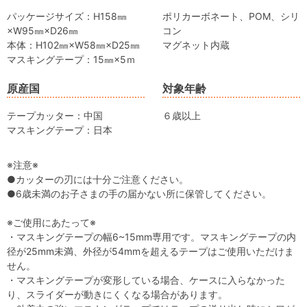
パッケージサイズ：H158㎜
ポリカーボネート、POM、シリ
×W95㎜×D26㎜
コン
本体：H102㎜×W58㎜×D25㎜
マグネット内蔵
マスキングテープ：15㎜×5ｍ
原産国
対象年齢
テープカッター：中国
６歳以上
マスキングテープ：日本
※注意※
●カッターの刃には十分ご注意ください。
●6歳未満のお子さまの手の届かない所に保管してください。
※ご使用にあたって※
・マスキングテープの幅6~15mm専用です。マスキングテープの内
径が25mm未満、外径が54mmを超えるテープはご使用いただけま
せん。
・マスキングテープが変形している場合、ケースに入らなかった
り、スライダーが動きにくくなる場合があります。