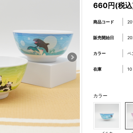
660円(税込
商品コード
20
販売開始日
20
カラー
ペ
在庫
10
カラー