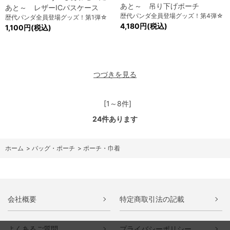
あと～ 吊り下げポーチ
あと～ レザーICパスケース
歴代パンダ全員登場グッズ！第4弾☆
歴代パンダ全員登場グッズ！第1弾☆
4,180円(税込)
1,100円(税込)
つづきを見る
[1～8件]
24
件あります
ホーム
>
バッグ・ポーチ
>
ポーチ・巾着
会社概要
特定商取引法の記載
よくあるご質問
プライバシーポリシー