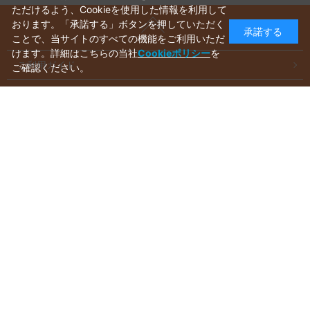
ただけるよう、Cookieを使用した情報を利用して
おります。「承諾する」ボタンを押していただく
承諾する
ことで、当サイトのすべての機能をご利用いただ
けます。詳細はこちらの当社
Cookieポリシー
を
ご利用ガイド
ご確認ください。
ラッピングについて
送料について
お支払いについて
aws-ec@aws-s.com
お問い合わせはこちらから
受付時間：
10:00～17:00
※休業日(毎週水・日曜日)を除く