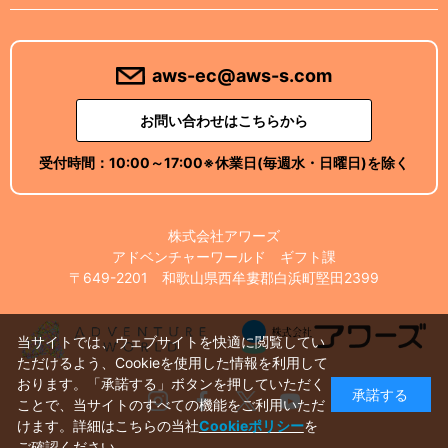
aws-ec@aws-s.com
お問い合わせはこちらから
受付時間：
10:00～17:00
※休業日(毎週水・日曜日)を除く
株式会社アワーズ
アドベンチャーワールド ギフト課
〒649-2201 和歌山県西牟婁郡白浜町堅田2399
当サイトでは、ウェブサイトを快適に閲覧してい
ただけるよう、Cookieを使用した情報を利用して
おります。「承諾する」ボタンを押していただく
承諾する
Instagram
Facebook
X
Youtube
ことで、当サイトのすべての機能をご利用いただ
けます。詳細はこちらの当社
Cookieポリシー
を
ご確認ください。