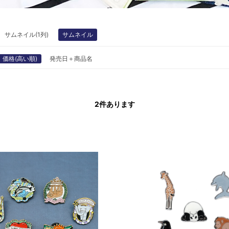
サムネイル(1列)
サムネイル
価格(高い順)
発売日＋商品名
2
件あります