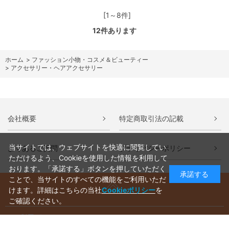
[1～8件]
12
件あります
ホーム
>
ファッション小物・コスメ＆ビューティー
>
アクセサリー・ヘアアクセサリー
会社概要
特定商取引法の記載
当サイトでは、ウェブサイトを快適に閲覧してい
よくあるご質問
プライバシーポリシー
ただけるよう、Cookieを使用した情報を利用して
おります。「承諾する」ボタンを押していただく
承諾する
ことで、当サイトのすべての機能をご利用いただ
けます。詳細はこちらの当社
Cookieポリシー
を
ご確認ください。
ご利用ガイド