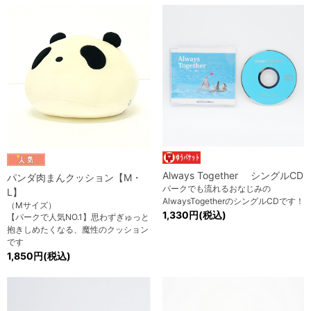
Always Together シングルCD
パンダ肉まんクッション【M・
パークでも流れるおなじみの
L】
AlwaysTogetherのシングルCDです！
（Mサイズ）
1,330円(税込)
【パークで人気NO.1】思わずぎゅっと
抱きしめたくなる、魔性のクッション
です
1,850円(税込)