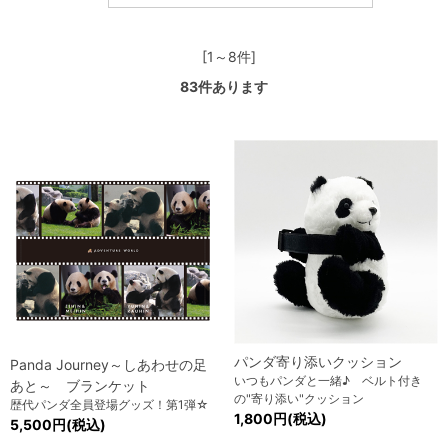
[1～8件]
83
件あります
パンダ寄り添いクッション
Panda Journey～しあわせの足
いつもパンダと一緒♪ ベルト付き
あと～ ブランケット
の"寄り添い"クッション
歴代パンダ全員登場グッズ！第1弾☆
1,800円(税込)
5,500円(税込)