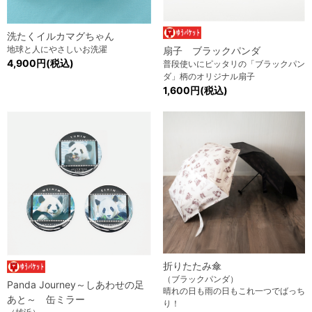
洗たくイルカマグちゃん
地球と人にやさしいお洗濯
扇子 ブラックパンダ
4,900円(税込)
普段使いにピッタリの「ブラックパン
ダ」柄のオリジナル扇子
1,600円(税込)
折りたたみ傘
（ブラックパンダ）
Panda Journey～しあわせの足
晴れの日も雨の日もこれ一つでばっち
あと～ 缶ミラー
り！