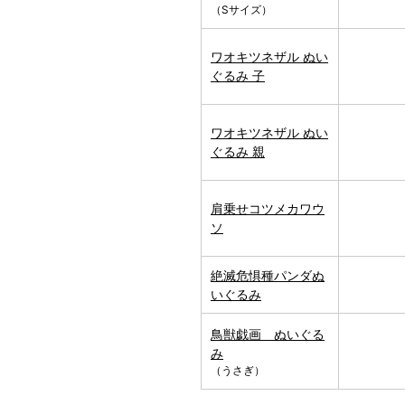
（Sサイズ）
ワオキツネザル ぬい
ぐるみ 子
ワオキツネザル ぬい
ぐるみ 親
肩乗せコツメカワウ
ソ
絶滅危惧種パンダぬ
いぐるみ
鳥獣戯画 ぬいぐる
み
（うさぎ）