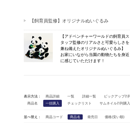
【飼育員監修】オリジナルぬいぐるみ
【アドベンチャーワールドの飼育員ス
タッフ監修のリアルさと可愛らしさを
兼ね備えたオリジナルぬいぐるみ】
お家にいながら当園の動物たちを身近
に感じていただけます！
表示方法：
商品詳細
一覧
詳細一覧
ピックアップ(1列
商品名
一括購入
チェックリスト
サムネイル(1列購
並べ替え：
商品コード
商品名
発売日
価格(安い順)