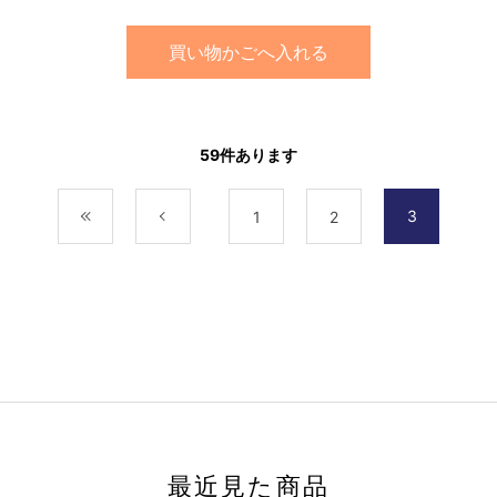
買い物かごへ入れる
59
件あります
3
最初
前
1
2
最近見た商品